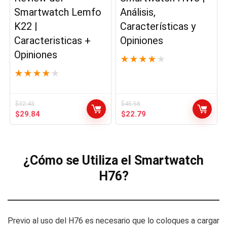
Smartwatch Lemfo
Análisis,
K22 |
Características y
Caracteristicas +
Opiniones
Opiniones
★
★
★
★
★
★
★
★
★
★
$
32.43
$
45.58
El
El
El
El
$
29.84
$
22.79
precio
precio
precio
precio
original
actual
original
actual
era:
es:
era:
es:
$32.43.
$29.84.
$45.58.
$22.79.
¿Cómo se Utiliza el Smartwatch
H76?
Previo al uso del H76 es necesario que lo coloques a cargar