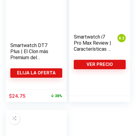
Smartwatch i7
8.2
Pro Max Review |
Smartwatch DT7
8.6
Características y
Plus | El Clon más
Opiniones
Premium del
Series 7
VER PRECIO
ELIJA LA OFERTA
El
El
$
24.75
38%
precio
precio
original
actual
era:
es:
$39.92.
$24.75.