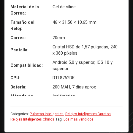
Material de la
Gel de sílice
Correa
Tamaño del
46 × 31.50 × 10.65 mm
Reloj
Correa
20mm
Cristal HSD de 1,57 pulgadas, 240
Pantalla
x 360 píxeles
Android 5,0 y superior, IOS 10 y
Compatibilidad
superior
CPU
RTL8762DK
Batería
200 MAH, 7 días aprox
Método de
Inalámbrica
Carga
Altavoz
No
Categories:
Pulseras Inteligentes
,
Relojes Inteligentes Baratos
,
Relojes Inteligentes Chinos
Tag:
Los más vendidos
Micrófono
No
Vibración
Si