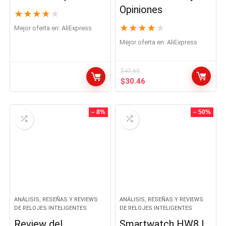
Opiniones
★
★
★
★
★
★
★
★
★
★
Mejor oferta en:
AliExpress
Mejor oferta en:
AliExpress
$
47.60
El
El
$
30.46
precio
precio
original
actual
era:
es:
– 8%
– 50%
$47.60.
$30.46.
ANÁLISIS, RESEÑAS Y REVIEWS
ANÁLISIS, RESEÑAS Y REVIEWS
DE RELOJES INTELIGENTES
DE RELOJES INTELIGENTES
Review del
Smartwatch HW8 |