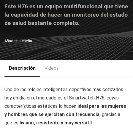
Este H76 es un equipo multifuncional que tiene
Bluetooth
Versión 4.2
la capacidad de hacer un monitoreo del estado
App
Dafit
de salud bastante completo.
NFC
No
4G
No
Añade tu reseña
GPS
No
Resistencia al
IP68
Agua
Descripción
Videos
Sensor de ritmo cardíaco,
Sensores
seguimiento del sueño, oxígeno
en la sangre y presión arterial
Uno de los relojes inteligentes deportivos más cotizados
Modos
8
Deportivos:
hoy en día en el mercado es el Smartwatch H76, cuyas
Idiomas del
13 (Incluye Espanol)
características estéticas lo hacen
ideal para las mujeres
Reloj
y hombres que se ejercitan con frecuencia,
gracias a
Recordatorio de mensajes,
que es
liviano, resistente y muy versátil
.
Música/cámara remota, reloj
Otras Funciones
despertador y cronómetro. Viene