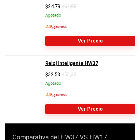
$
24,79
$61,98
Agotado
Ver Precio
Reloj Inteligente HW37
$
32,53
$53,32
Agotado
Ver Precio
Comparativa del HW37 VS HW17