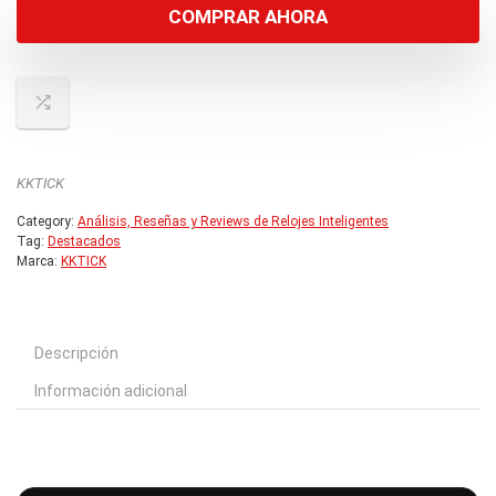
$99.99.
$59.99.
COMPRAR AHORA
KKTICK
Category:
Análisis, Reseñas y Reviews de Relojes Inteligentes
Tag:
Destacados
Marca:
KKTICK
Descripción
Información adicional