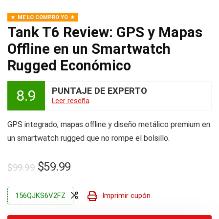
ME LO COMPRO YO
Tank T6 Review: GPS y Mapas
Offline en un Smartwatch
Rugged Económico
PUNTAJE DE EXPERTO
8.9
Leer reseña
GPS integrado, mapas offline y diseño metálico premium en
un smartwatch rugged que no rompe el bolsillo.
El
El
$
59.99
$
99.99
precio
precio
original
actual
156QJKS6V2FZ
Imprimir cupón
era:
es: