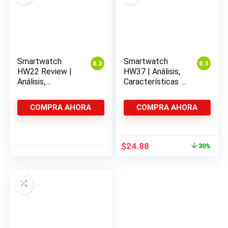
Smartwatch
Smartwatch
8.3
8.3
HW22 Review |
HW37 | Análisis,
Análisis,
Características y
Características y
Opiniones
Opiniones
COMPRA AHORA
COMPRA AHORA
El
El
$
24.88
30%
precio
precio
original
actual
era:
es:
$35.54.
$24.88.