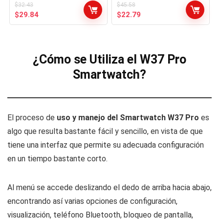
$
32.43
$
45.58
El
El
El
El
$
29.84
$
22.79
precio
precio
precio
precio
original
actual
original
actual
era:
es:
era:
es:
$32.43.
$29.84.
$45.58.
$22.79.
¿Cómo se Utiliza el W37 Pro
Smartwatch?
El proceso de
uso y manejo del Smartwatch W37 Pro
es
algo que resulta bastante fácil y sencillo, en vista de que
tiene una interfaz que permite su adecuada configuración
en un tiempo bastante corto.
Al menú se accede deslizando el dedo de arriba hacia abajo,
encontrando así varias opciones de configuración,
visualización, teléfono Bluetooth, bloqueo de pantalla,