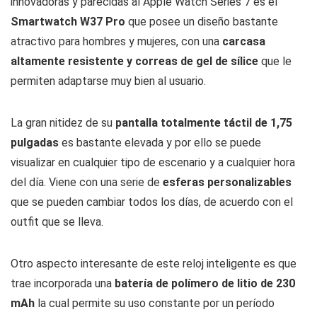
innovadoras y parecidas al Apple Watch Series 7 es el
Deportivos:
Smartwatch W37 Pro
que posee un diseño bastante
Múltiples incluyendo español,
Idiomas del
atractivo para hombres y mujeres, con una
carcasa
árabe, alemán, portugués, danés y
Reloj
altamente resistente y correas de gel de sílice
ruso
que le
permiten adaptarse muy bien al usuario.
Admite llamadas por Bluetooth,
Otras Funciones
recibe notificaciones del teléfono
móvil, always on display, etc
La gran nitidez de su
pantalla totalmente táctil de 1,75
pulgadas
es bastante elevada y por ello se puede
visualizar en cualquier tipo de escenario y a cualquier hora
del día. Viene con una serie de
esferas personalizables
que se pueden cambiar todos los días, de acuerdo con el
outfit que se lleva.
Otro aspecto interesante de este reloj inteligente es que
trae incorporada una
batería de polímero de litio de 230
mAh
la cual permite su uso constante por un período