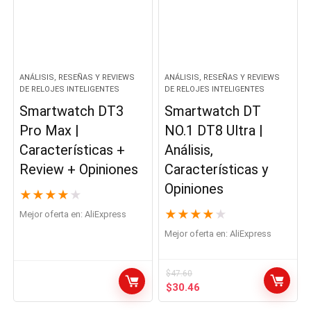
ANÁLISIS, RESEÑAS Y REVIEWS
ANÁLISIS, RESEÑAS Y REVIEWS
DE RELOJES INTELIGENTES
DE RELOJES INTELIGENTES
Smartwatch DT3
Smartwatch DT
Pro Max |
NO.1 DT8 Ultra |
Características +
Análisis,
Review + Opiniones
Características y
Opiniones
★
★
★
★
★
★
★
★
★
★
Mejor oferta en:
AliExpress
Mejor oferta en:
AliExpress
$
47.60
El
El
$
30.46
precio
precio