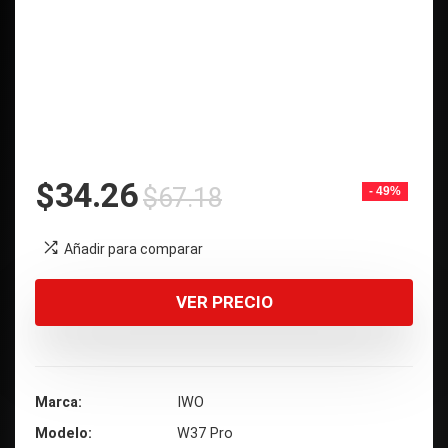
El
El
$
34.26
$
67.18
- 49%
precio
precio
original
actual
Añadir para comparar
era:
es:
$67.18.
$34.26.
VER PRECIO
Marca
IWO
Modelo
W37 Pro