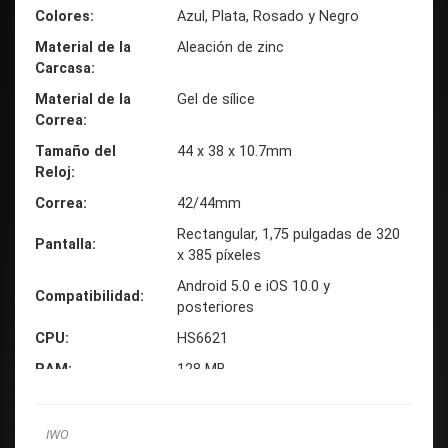
Colores
Azul, Plata, Rosado y Negro
Material de la
Aleación de zinc
Carcasa
Material de la
Gel de sílice
Correa
Tamaño del
44 x 38 x 10.7mm
Reloj
Correa
42/44mm
Rectangular, 1,75 pulgadas de 320
Pantalla
x 385 píxeles
Android 5.0 e iOS 10.0 y
Compatibilidad
posteriores
CPU
HS6621
RAM
128 MB
ROM
128 MB
230 mAh, durabilidad de 3 días
IWO
Batería