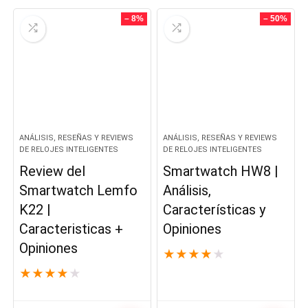
original
actual
era:
es:
– 8%
– 50%
$47.60.
$30.46.
ANÁLISIS, RESEÑAS Y REVIEWS
ANÁLISIS, RESEÑAS Y REVIEWS
DE RELOJES INTELIGENTES
DE RELOJES INTELIGENTES
Review del
Smartwatch HW8 |
Smartwatch Lemfo
Análisis,
K22 |
Características y
Caracteristicas +
Opiniones
Opiniones
★
★
★
★
★
★
★
★
★
★